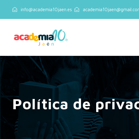
info@academia10jaen.es
academia10jaen@gmail.co
Política de priva