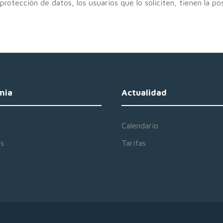
protección de datos, los usuarios que lo soliciten, tienen la p
mia
Actualidad
Calendario
es
Tarifas