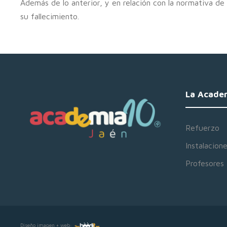
Además de lo anterior, y en relación con la normativa de 
su fallecimiento.
La Acade
Refuerzo
Instalacion
Profesores
Diseño imagen + web: